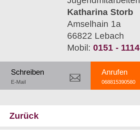
Jugendmitarbeiter
Katharina Storb
Amselhain 1a
66822 Lebach
Mobil:
0151 - 111
Schreiben
Anrufen
E-Mail
068815390580
Zurück